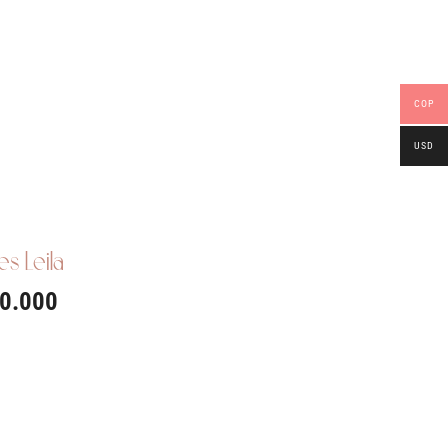
COP
USD
es Leila
0.000