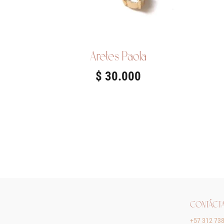
Aretes Paola
$
30.000
CONTÁCT
+57 312 73